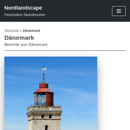
Zum
Nordlandscape
Inhalt
Faszination Skandinavien
springen
Startseite
»
Dänemark
Dänemark
Berichte aus Dänemark