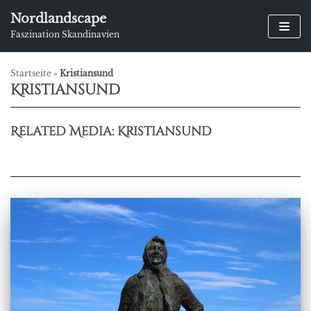
Zum
Nordlandscape
Inhalt
Faszination Skandinavien
springen
Startseite
»
Kristiansund
Kristiansund
Related Media: Kristiansund