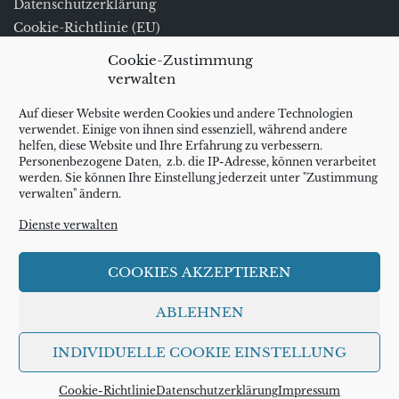
Datenschutzerklärung
Cookie-Richtlinie (EU)
Impressum/Kontakt
Cookie-Zustimmung
verwalten
Impressum
Kontakt
Auf dieser Website werden Cookies und andere Technologien
Schlagwörter
verwendet. Einige von ihnen sind essenziell, während andere
helfen, diese Website und Ihre Erfahrung zu verbessern.
Althing
Atlanterhavsveien
Atlantikstraße
Adlerstraße
Personenbezogene Daten, z.b. die IP-Adresse, können verarbeitet
Bergen
werden. Sie können Ihre Einstellung jederzeit unter "Zustimmung
Atlantikweg
Aurora Borealis
Briksdalsbreen
Dänemark
verwalten" ändern.
Finnland
Friaren
Geiranger
Geirangerfjord
Hallgrimskirche
Hustadvika
Håkon
Gletscher
Gulathing
Dienste verwalten
Island
Håkonshalle
Håkonssons
Jütland
Jostedalsbreen
Kristiansund
Kannestein
Kråkenes
Kråkenes Fyr
Kvitholmen Fyr
COOKIES AKZEPTIEREN
Leuchtturm
Nordische
Molde
Måløy
Mythologie Sagen
ABLEHNEN
Nordlicht
Norwegen
Perlan
Polarlicht
Polarlichter
Reykjavik
INDIVIDUELLE COOKIE EINSTELLUNG
Skagen
Ramnaflóke
Ryvarden Fyr
sju søstre
Stadhavet
Tulirepo
Utvær
Ørnevegen
Cookie-Richtlinie
Datenschutzerklärung
Impressum